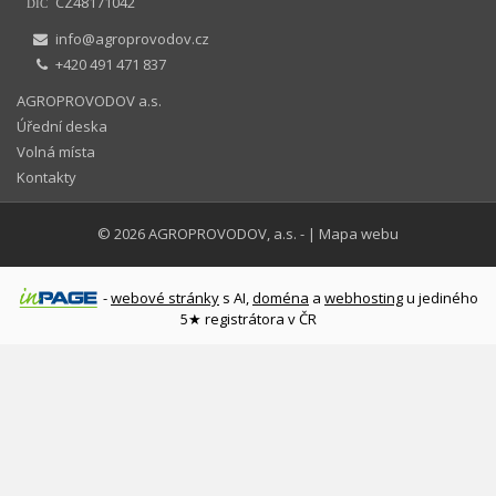
CZ48171042
DIČ
info@agroprovodov.cz
+420 491 471 837
AGROPROVODOV a.s.
Úřední deska
Volná místa
Kontakty
© 2026
AGROPROVODOV, a.s.
-
|
Mapa webu
-
webové stránky
s AI,
doména
a
webhosting
u jediného
5★ registrátora v ČR